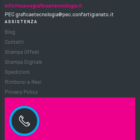
info@nuovagraficaetecnologia.it
PEC graficaetecnologia@pec.confartigianato.it
ASSISTENZA
Blog
Contatti
Stampa Offset
Stampa Digitale
Spedizioni
Rimborsi e Resi
Privacy Policy