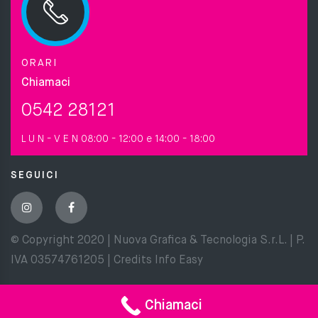
ORARI
Chiamaci
0542 28121
L U N - V E N
08:00 - 12:00 e 14:00 - 18:00
SEGUICI
© Copyright 2020 | Nuova Grafica & Tecnologia S.r.L. | P.
IVA 03574761205 | Credits
Info Easy
Chiamaci